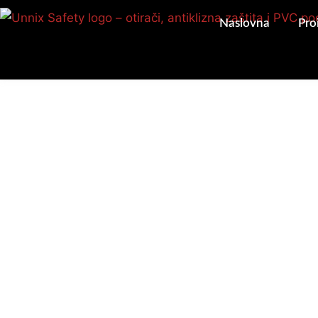
Pređi
Naslovna
Pro
na
sadržaj