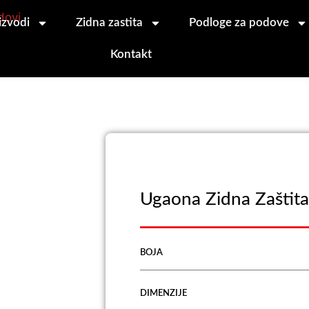
izvodi
Zidna zastita
Podloge za podove
Kontakt
Ugaona Zidna Zaštit
BOJA
DIMENZIJE