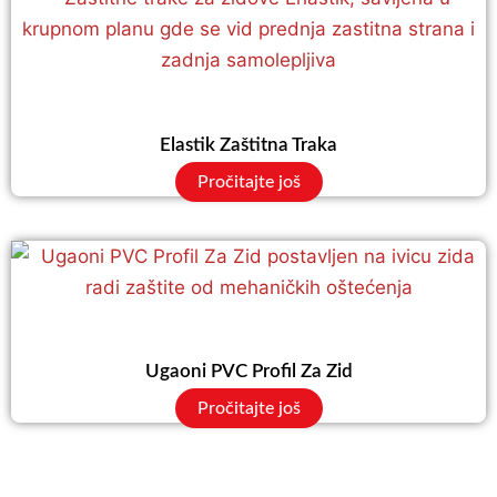
Elastik Zaštitna Traka
Pročitajte još
Ugaoni PVC Profil Za Zid
Pročitajte još