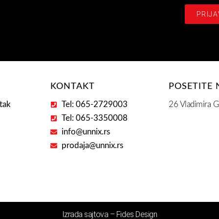
se
PRIJA
na
našašu
Email
Adresu
E
KONTAKT
POSETITE 
tak
Tel: 065-2729003
26 Vladimira G
Tel: 065-3350008
info@unnix.rs
prodaja@unnix.rs
Izrada sajtova – Fides Design