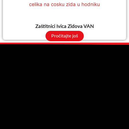
Zaštitnici Ivica Zidova VAN
Pročitajte još