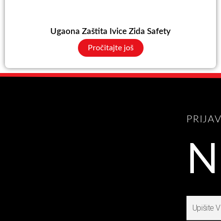
Ugaona Zaštita Ivice Zida Safety
Pročitajte još
PRIJA
N
Upišite
Prijavite