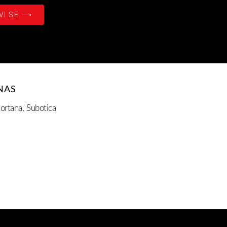
VI SE ⟶
NAS
ortana, Subotica