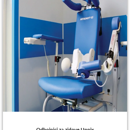
Odbojnici za zidove Unnix