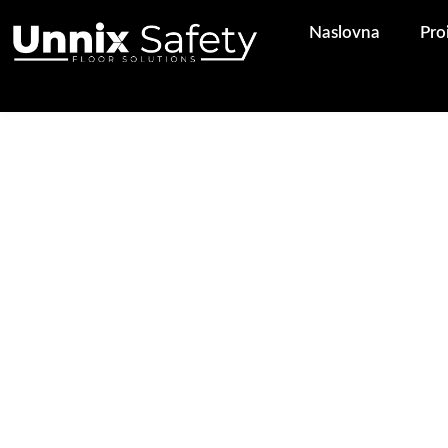
Pređi
Naslovna
Pro
na
sadržaj