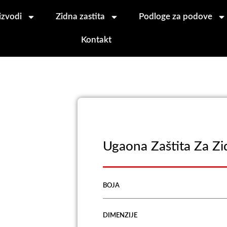
izvodi
Zidna zastita
Podloge za podove
Kontakt
Ugaona Zaštita Za 
BOJA
DIMENZIJE