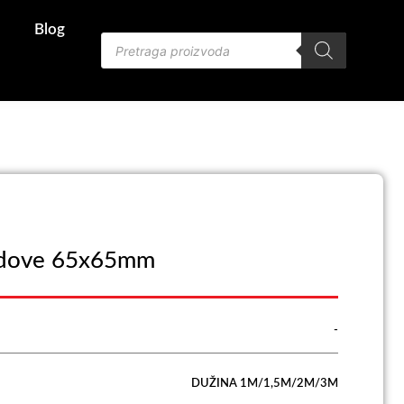
Blog
Products
search
Zidove 65x65mm
-
DUŽINA 1M/1,5M/2M/3M