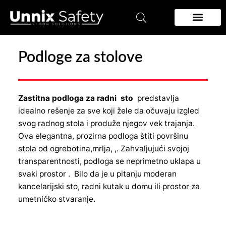
Pređi
na
sadržaj
Zidna zastita
Podloge za podove
Podloge za stolove
Zastitna podloga za radni sto
predstavlja
idealno rešenje za sve koji žele da očuvaju izgled
svog radnog stola i produže njegov vek trajanja.
Ova elegantna, prozirna podloga štiti površinu
stola od ogrebotina,mrlja, ,. Zahvaljujući svojoj
transparentnosti, podloga se neprimetno uklapa u
svaki prostor . Bilo da je u pitanju moderan
kancelarijski sto, radni kutak u domu ili prostor za
umetničko stvaranje.