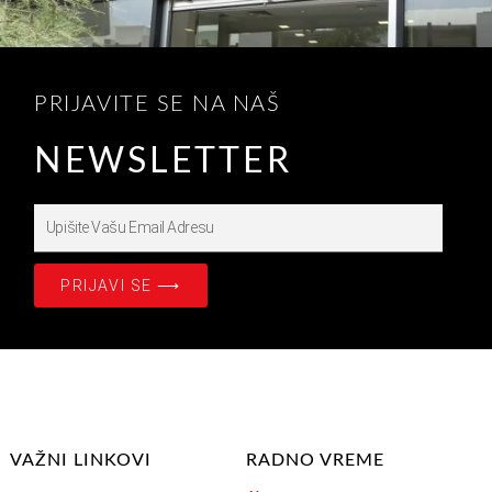
PRIJAVITE SE NA NAŠ
NEWSLETTER
Upišite
Prijavite
se
PRIJAVI SE ⟶
na
našašu
Email
Adresu
VAŽNI LINKOVI
RADNO VREME