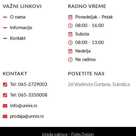
VAŽNI LINKOVI
RADNO VREME
O nama
Ponedeljak - Petak
08:00 - 16:00
Informacije
Subota
Kontakt
08:00 - 13:00
Nedelja
Ne radimo
KONTAKT
POSETITE NAS
26 Vladimira Gortana, Subotica
Tel: 065-2729003
Tel: 065-3350008
info@unnix.rs
prodaja@unnix.rs
Izrada sajtova – Fides Design