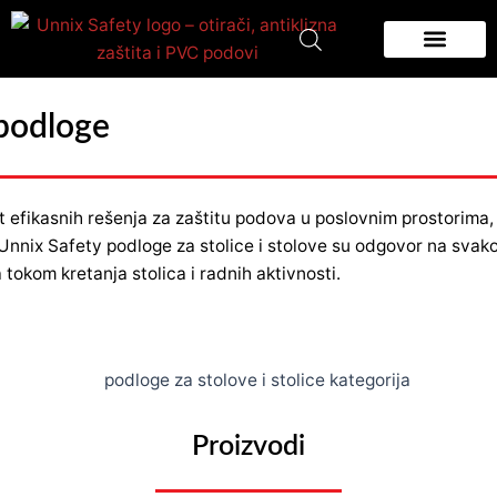
Pređi
na
sadržaj
Zidna zastita
Podloge za podove
 podloge
t efikasnih rešenja za zaštitu podova u poslovnim prostorima,
nnix Safety podloge za stolice i stolove su odgovor na svak
tokom kretanja stolica i radnih aktivnosti.
Proizvodi