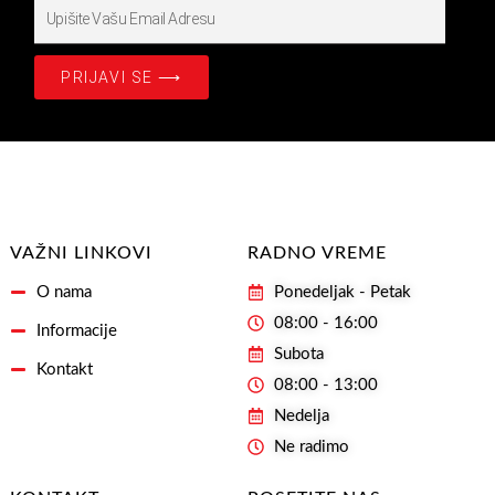
Upišite
Prijavite
se
PRIJAVI SE ⟶
na
našašu
Email
Adresu
VAŽNI LINKOVI
RADNO VREME
O nama
Ponedeljak - Petak
08:00 - 16:00
Informacije
Subota
Kontakt
08:00 - 13:00
Nedelja
Ne radimo