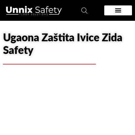
Pređi
na
sadržaj
Zidna zastita
Podloge za podove
Ugaona Zaštita Ivice Zida
Safety