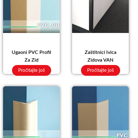
Ugaoni PVC Profil
Zaštitnici Ivica
Za Zid
Zidova VAN
Pročitajte još
Pročitajte još