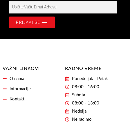
Upišite
Prijavite
se
PRIJAVI SE ⟶
na
našašu
Email
Adresu
VAŽNI LINKOVI
RADNO VREME
O nama
Ponedeljak - Petak
08:00 - 16:00
Informacije
Subota
Kontakt
08:00 - 13:00
Nedelja
Ne radimo