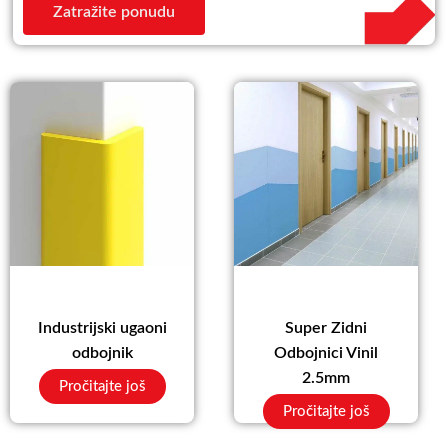
Zatražite ponudu
Super Zidni
Industrijski ugaoni
Odbojnici Vinil
odbojnik
2.5mm
Pročitajte još
Pročitajte još