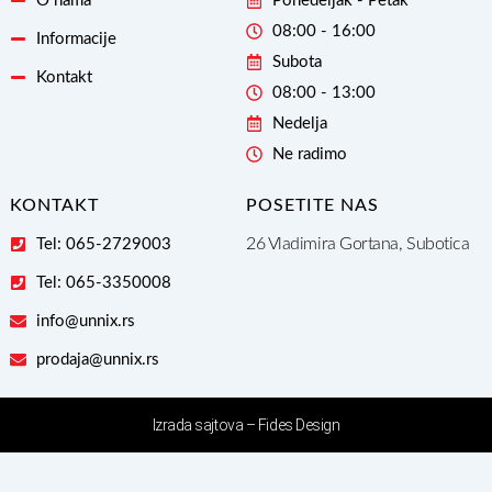
O nama
Ponedeljak - Petak
08:00 - 16:00
Informacije
Subota
Kontakt
08:00 - 13:00
Nedelja
Ne radimo
KONTAKT
POSETITE NAS
26 Vladimira Gortana, Subotica
Tel: 065-2729003
Tel: 065-3350008
info@unnix.rs
prodaja@unnix.rs
Izrada sajtova – Fides Design