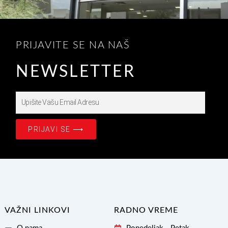
PRIJAVITE SE NA NAŠ
NEWSLETTER
Upišite
Prijavite
se
PRIJAVI SE ⟶
na
našašu
Email
Adresu
VAŽNI LINKOVI
RADNO VREME