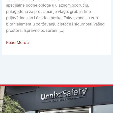
specijalne podne obloge u ulaznom području,
prilagođena za preuzimanje vlage, grube i fine
prljavštine kao i čestica peska. Takve zone su vrlo
bitan element u održavanju čistoće i sigurnosti Vašeg
prostora. Ispravno odabrani […]
Read More »