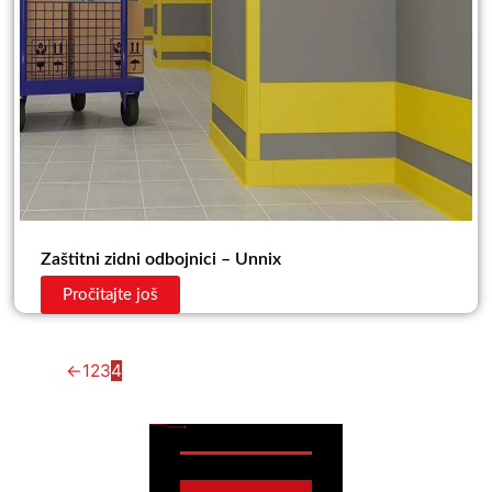
Zaštitni zidni odbojnici – Unnix
Pročitajte još
←
1
2
3
4