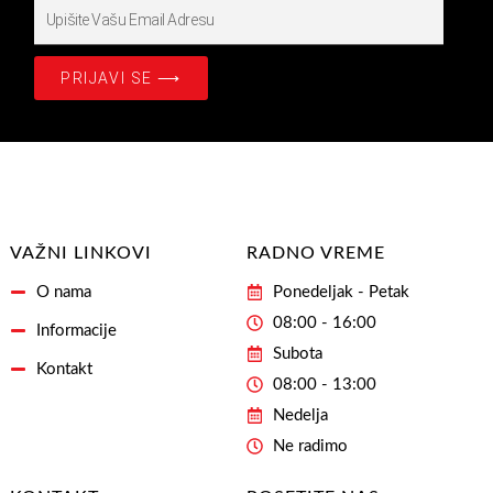
Upišite
Prijavite
se
PRIJAVI SE ⟶
na
našašu
Email
Adresu
VAŽNI LINKOVI
RADNO VREME
O nama
Ponedeljak - Petak
08:00 - 16:00
Informacije
Subota
Kontakt
08:00 - 13:00
Nedelja
Ne radimo