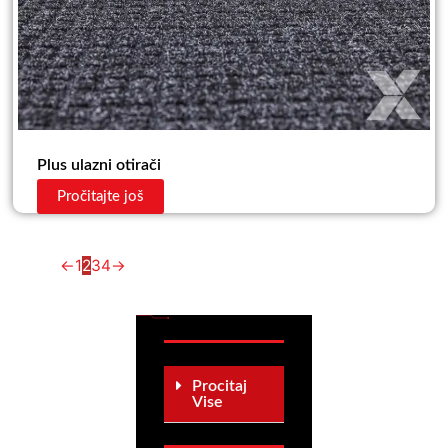
Plus ulazni otirači
Pročitajte još
←
1
2
3
4
→
Procitaj
Vise