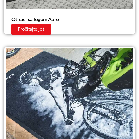
Otirači sa logom Auro
Pročitajte još