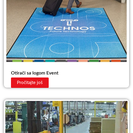
Otirači sa logom Event
Pročitajte još