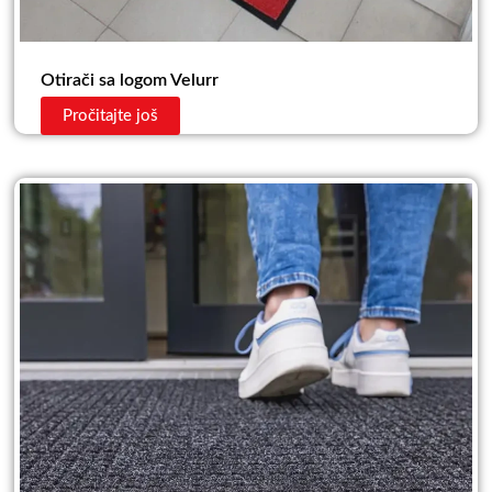
Otirači sa logom Velurr
Pročitajte još