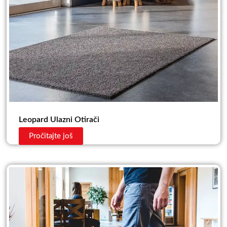
Leopard Ulazni Otirači
Pročitajte još