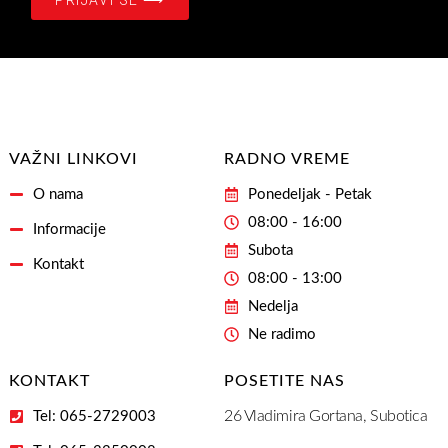
na
našašu
Email
Adresu
VAŽNI LINKOVI
RADNO VREME
O nama
Ponedeljak - Petak
08:00 - 16:00
Informacije
Subota
Kontakt
08:00 - 13:00
Nedelja
Ne radimo
KONTAKT
POSETITE NAS
26 Vladimira Gortana, Subotica
Tel: 065-2729003