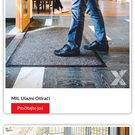
MIL Ulazni Otirači
Pročitajte još