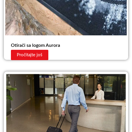
Otirači sa logom Aurora
Pročitajte još