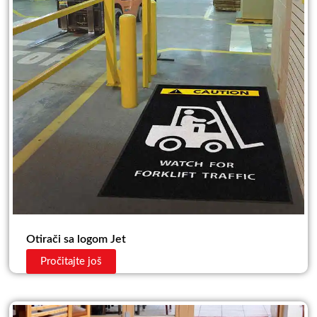
Otirači sa logom Jet
Pročitajte još