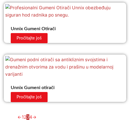
Unnix Gumeni Otirači
Pročitajte još
Unnix Gumeni otirači
Pročitajte još
←
1
2
3
4
→