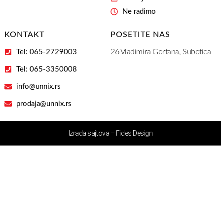
Ne radimo
KONTAKT
POSETITE NAS
26 Vladimira Gortana, Subotica
Tel: 065-2729003
Tel: 065-3350008
info@unnix.rs
prodaja@unnix.rs
Izrada sajtova – Fides Design