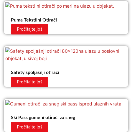
Puma Tekstilni Otirači
Pročitajte još
Safety spoljašnji otirači
Pročitajte još
Ski Pass gumeni otirači za sneg
Pročitajte još