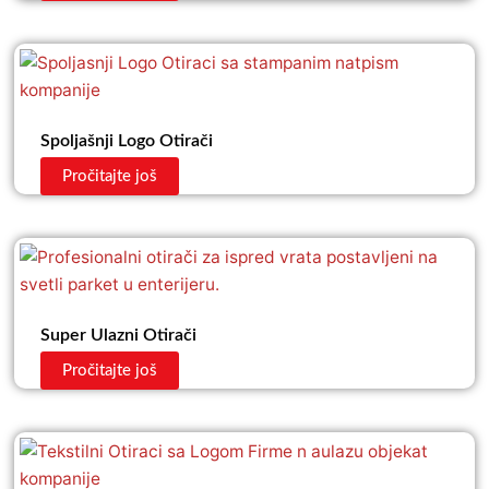
Spoljašnji Logo Otirači
Pročitajte još
Super Ulazni Otirači
Pročitajte još