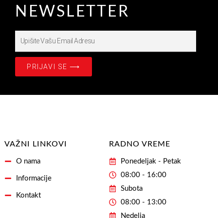
NEWSLETTER
Upišite
Prijavite
se
PRIJAVI SE ⟶
na
našašu
Email
Adresu
VAŽNI LINKOVI
RADNO VREME
O nama
Ponedeljak - Petak
08:00 - 16:00
Informacije
Subota
Kontakt
08:00 - 13:00
Nedelja