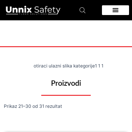
Pređi
na
sadržaj
Zidna zastita
Podloge za podove
Proizvodi
Prikaz 21–30 od 31 rezultat