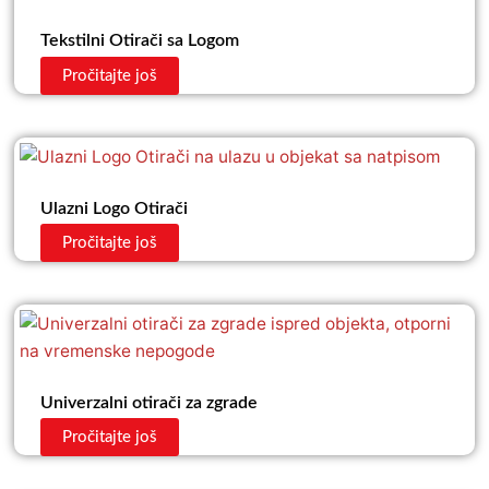
Tekstilni Otirači sa Logom
Pročitajte još
Ulazni Logo Otirači
Pročitajte još
Univerzalni otirači za zgrade
Pročitajte još