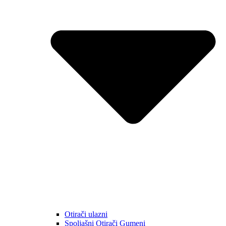
Otirači ulazni
Spoljašni Otirači Gumeni