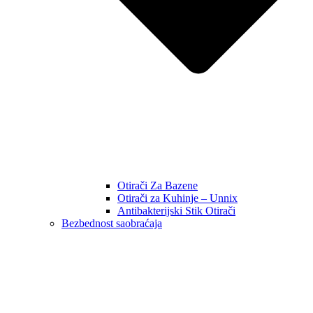
Otirači Za Bazene
Otirači za Kuhinje – Unnix
Antibakterijski Stik Otirači
Bezbednost saobraćaja