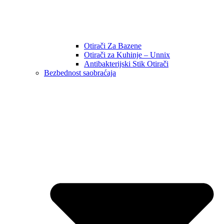
Otirači Za Bazene
Otirači za Kuhinje – Unnix
Antibakterijski Stik Otirači
Bezbednost saobraćaja