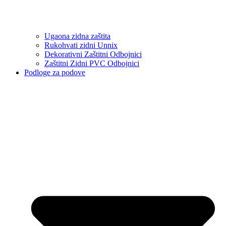
Ugaona zidna zaštita
Rukohvati zidni Unnix
Dekorativni Zaštitni Odbojnici
Zaštitni Zidni PVC Odbojnici
Podloge za podove