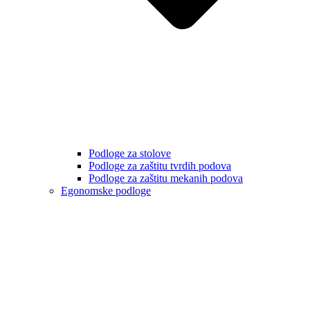
Podloge za stolove
Podloge za zaštitu tvrdih podova
Podloge za zaštitu mekanih podova
Egonomske podloge