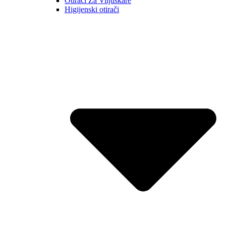
Otirači Za Viljuškare
Higijenski otirači