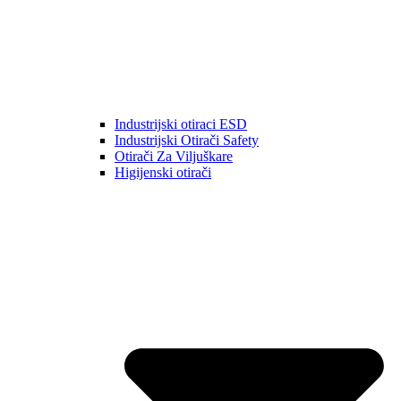
Industrijski otiraci ESD
Industrijski Otirači Safety
Otirači Za Viljuškare
Higijenski otirači