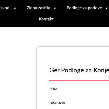
izvodi
Zidna zastita
Podloge za podove
Kontakt
Ger Podloge za Konj
BOJA
DIMENZIJE