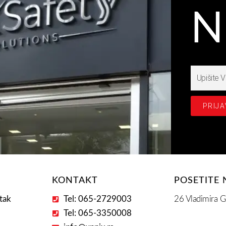
N
Upišite
Prijavite
se
PRIJA
na
našašu
Email
Adresu
E
KONTAKT
POSETITE 
tak
Tel: 065-2729003
26 Vladimira G
Tel: 065-3350008