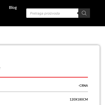
Blog
Products
search
e
-CRNA
120X180CM