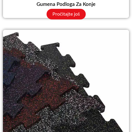
Gumena Podloga Za Konje
Pročitajte još