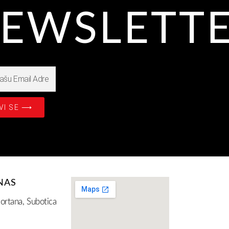
EWSLETT
VI SE ⟶
NAS
ortana, Subotica