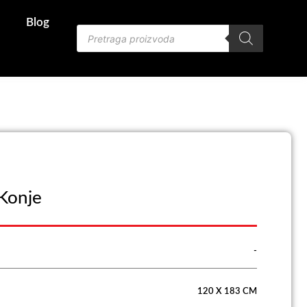
Blog
Products
search
Konje
-
120 X 183 CM