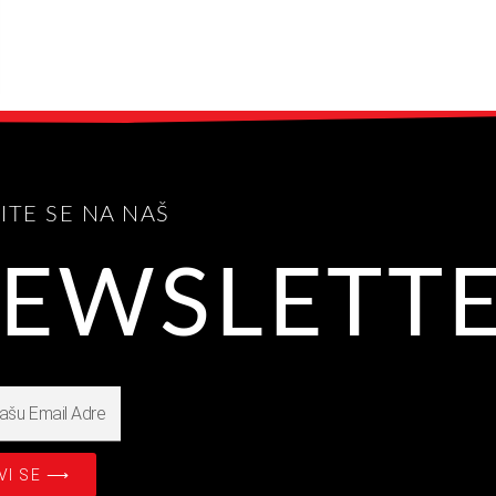
VITE SE NA NAŠ
EWSLETT
VI SE ⟶