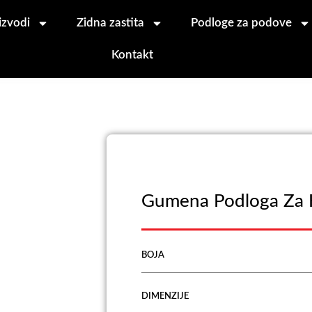
izvodi
Zidna zastita
Podloge za podove
Kontakt
Gumena Podloga Za 
BOJA
DIMENZIJE