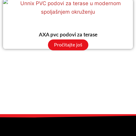
AXA pvc podovi za terase
Pročitajte još