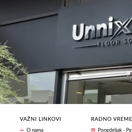
VAŽNI LINKOVI
RADNO VREM
O nama
Ponedeljak - Pe