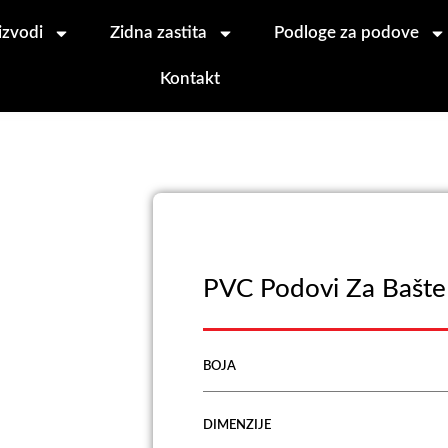
izvodi
Zidna zastita
Podloge za podove
Kontakt
PVC Podovi Za Bašt
BOJA
DIMENZIJE