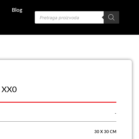
Blog
Products
search
e XX0
-
30 X 30 CM