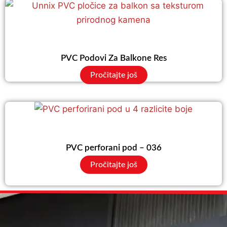
PVC Podovi Za Balkone Res
Pročitajte još
PVC perforani pod – 036
Pročitajte još