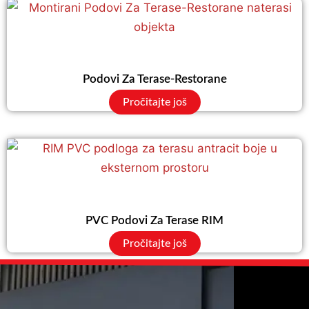
Podovi Za Terase-Restorane
Pročitajte još
PVC Podovi Za Terase RIM
Pročitajte još