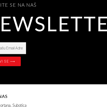
VITE SE NA NAŠ
EWSLETT
VI SE ⟶
NAS
ortana, Subotica