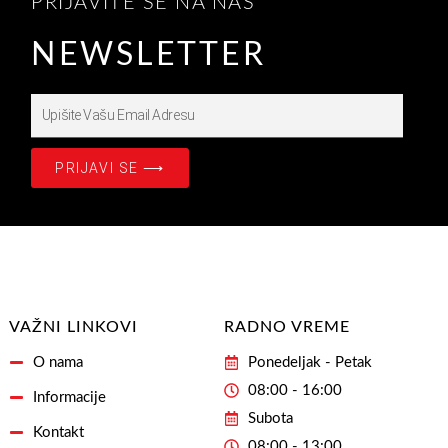
PRIJAVITE SE NA NAŠ
NEWSLETTER
Upišite
Prijavite
se
PRIJAVI SE ⟶
na
našašu
Email
Adresu
VAŽNI LINKOVI
RADNO VREME
O nama
Ponedeljak - Petak
08:00 - 16:00
Informacije
Subota
Kontakt
08:00 - 13:00