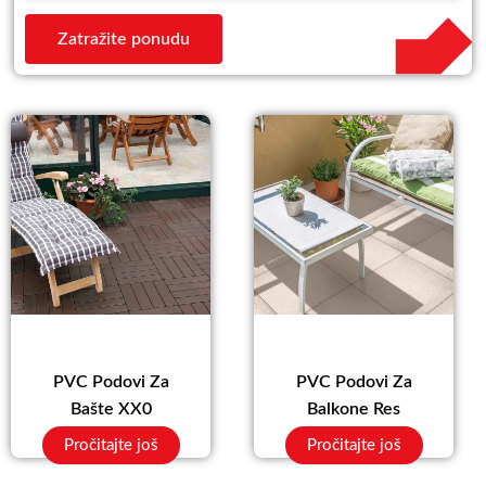
Zatražite ponudu
PVC Podovi Za
PVC Podovi Za
Bašte XX0
Balkone Res
Pročitajte još
Pročitajte još