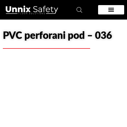
Pređi
na
sadržaj
Zidna zastita
Podloge za podove
PVC perforani pod – 036