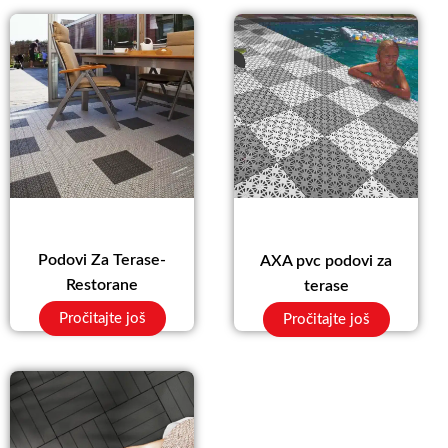
Podovi Za Terase-
AXA pvc podovi za
Restorane
terase
Pročitajte još
Pročitajte još