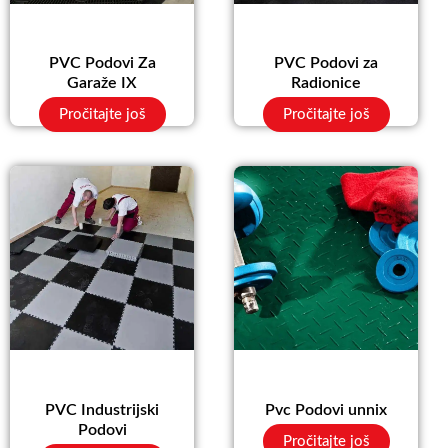
PVC Podovi Za
PVC Podovi za
Garaže IX
Radionice
Pročitajte još
Pročitajte još
PVC Industrijski
Pvc Podovi unnix
Podovi
Pročitajte još