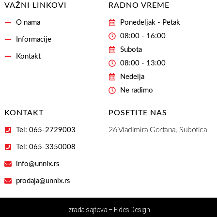
VAŽNI LINKOVI
RADNO VREME
O nama
Ponedeljak - Petak
08:00 - 16:00
Informacije
Subota
Kontakt
08:00 - 13:00
Nedelja
Ne radimo
KONTAKT
POSETITE NAS
26 Vladimira Gortana, Subotica
Tel: 065-2729003
Tel: 065-3350008
info@unnix.rs
prodaja@unnix.rs
Izrada sajtova – Fides Design