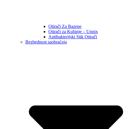
Otirači Za Bazene
Otirači za Kuhinje – Unnix
Antibakterijski Stik Otirači
Bezbednost saobraćaja