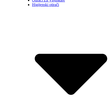
Otirači Za Viljuškare
Higijenski otirači