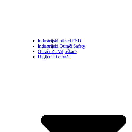
Industrijski otiraci ESD
Industrijski Otirači Safety
Otirači Za Viljuškare
Higijenski otirači