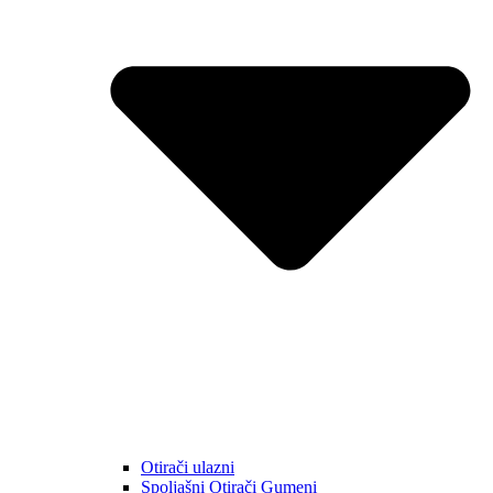
Otirači ulazni
Spoljašni Otirači Gumeni