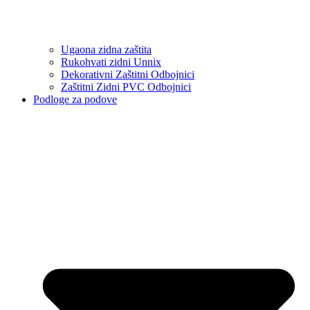
Ugaona zidna zaštita
Rukohvati zidni Unnix
Dekorativni Zaštitni Odbojnici
Zaštitni Zidni PVC Odbojnici
Podloge za podove