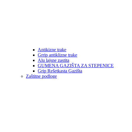
Antikizne trake
Grrip antiklizne trake
Alu lajsne zastita
GUMENA GAZIŠTA ZA STEPENICE
Grip Rešetkasta Gazišta
Zaštitne podloge