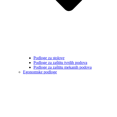
Podloge za stolove
Podloge za zaštitu tvrdih podova
Podloge za zaštitu mekanih podova
Egonomske podloge