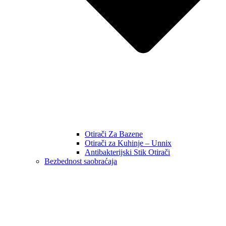
Otirači Za Bazene
Otirači za Kuhinje – Unnix
Antibakterijski Stik Otirači
Bezbednost saobraćaja