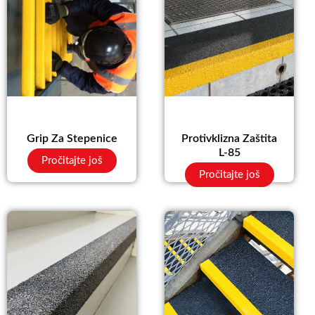
Grip Za Stepenice
Protivklizna Zaštita
L-85
Pročitajte još
Pročitajte još