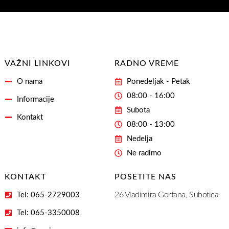
našašu
Email
Adresu
VAŽNI LINKOVI
RADNO VREME
O nama
Ponedeljak - Petak
08:00 - 16:00
Informacije
Subota
Kontakt
08:00 - 13:00
Nedelja
Ne radimo
KONTAKT
POSETITE NAS
26 Vladimira Gortana, Subotica
Tel: 065-2729003
Tel: 065-3350008