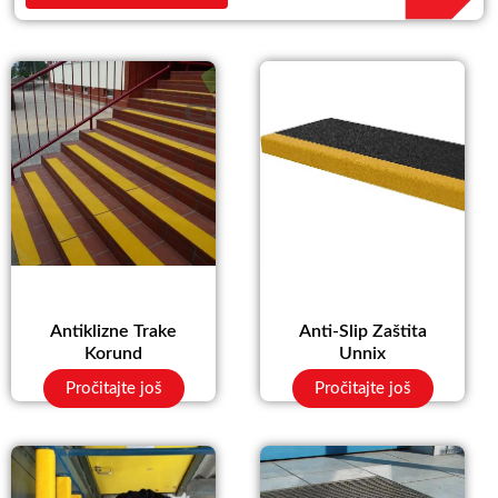
Antiklizne Trake
Anti-Slip Zaštita
Korund
Unnix
Pročitajte još
Pročitajte još