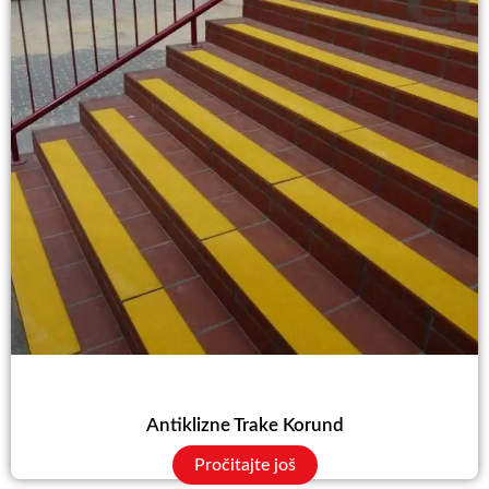
Antiklizne Trake Korund
Pročitajte još