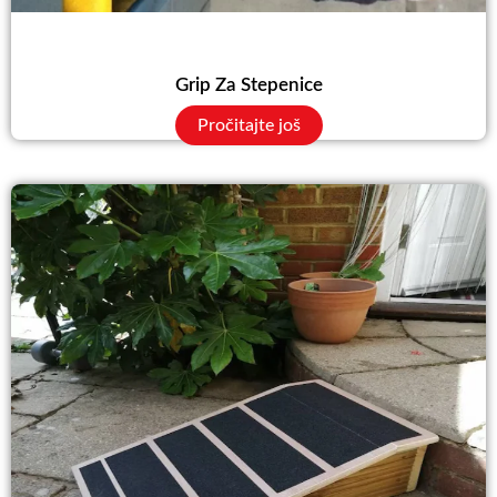
Grip Za Stepenice
Pročitajte još