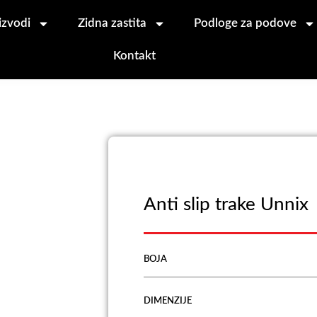
izvodi
Zidna zastita
Podloge za podove
Kontakt
Anti slip trake Unnix
BOJA
DIMENZIJE