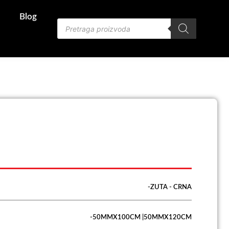
Blog
Products
search
-ZUTA - CRNA
-50MMX100CM |50MMX120CM