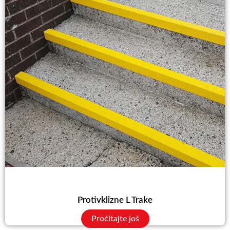
Protivklizne L Trake
Pročitajte još