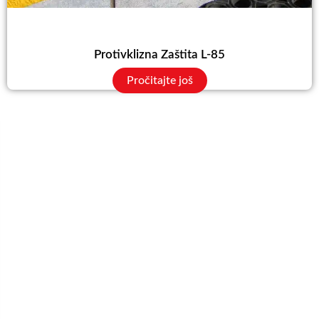
Protivklizna Zaštita L-85
Pročitajte još