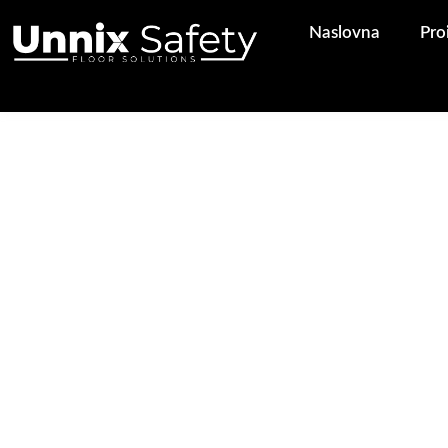
Pređi
Naslovna
Pro
na
sadržaj