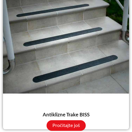
Antiklizne Trake BISS
Pročitajte još