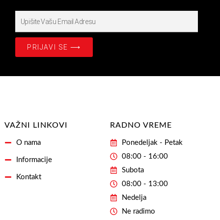
Upišite
Prijavite
se
PRIJAVI SE ⟶
na
našašu
Email
Adresu
VAŽNI LINKOVI
RADNO VREME
O nama
Ponedeljak - Petak
08:00 - 16:00
Informacije
Subota
Kontakt
08:00 - 13:00
Nedelja
Ne radimo