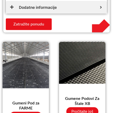
Dodatne informacije
Zatražite ponudu
Gumene Podovi Za
Gumeni Pod za
Štale XB
FARME
Pročitajte još