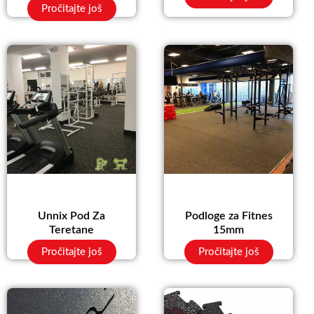
Pročitajte još
Unnix Pod Za
Podloge za Fitnes
Teretane
15mm
Pročitajte još
Pročitajte još