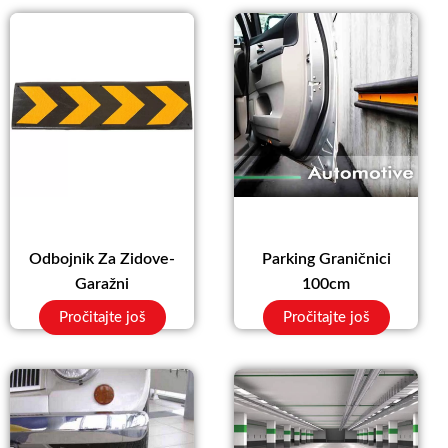
Odbojnik Za Zidove-
Parking Graničnici
Garažni
100cm
Pročitajte još
Pročitajte još