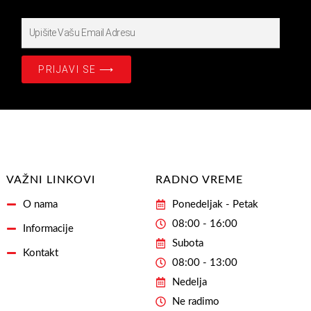
Upišite
Prijavite
se
PRIJAVI SE ⟶
na
našašu
Email
Adresu
VAŽNI LINKOVI
RADNO VREME
O nama
Ponedeljak - Petak
08:00 - 16:00
Informacije
Subota
Kontakt
08:00 - 13:00
Nedelja
Ne radimo