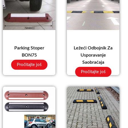
Parking Stoper
Ležeći Odbojnik Za
BON75
Usporavanje
Saobraćaja
Pročitajte još
Pročitajte još