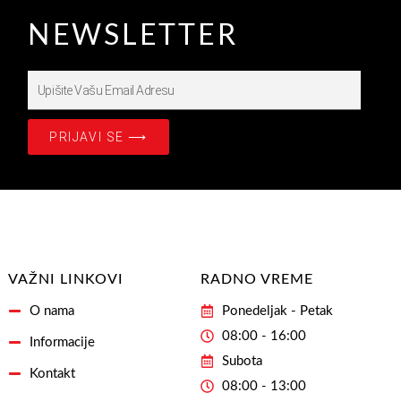
NEWSLETTER
Upišite
Prijavite
se
PRIJAVI SE ⟶
na
našašu
Email
Adresu
VAŽNI LINKOVI
RADNO VREME
O nama
Ponedeljak - Petak
08:00 - 16:00
Informacije
Subota
Kontakt
08:00 - 13:00