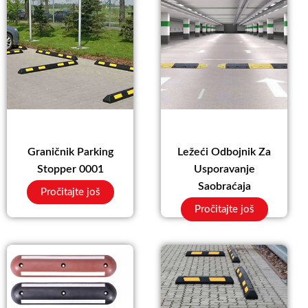
Graničnik Parking
Ležeći Odbojnik Za
Stopper 0001
Usporavanje
Saobraćaja
Pročitajte još
Pročitajte još