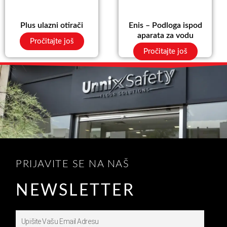
Plus ulazni otirači
Enis – Podloga ispod
aparata za vodu
Pročitajte još
Pročitajte još
PRIJAVITE SE NA NAŠ
NEWSLETTER
Upišite