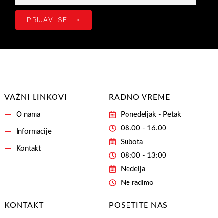
Prijavite
se
PRIJAVI SE ⟶
na
našašu
Email
Adresu
VAŽNI LINKOVI
RADNO VREME
O nama
Ponedeljak - Petak
08:00 - 16:00
Informacije
Subota
Kontakt
08:00 - 13:00
Nedelja
Ne radimo
KONTAKT
POSETITE NAS