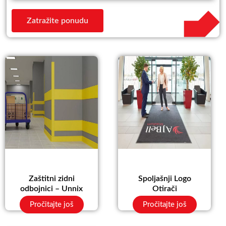
Zatražite ponudu
Zaštitni zidni
Spoljašnji Logo
odbojnici – Unnix
Otirači
Pročitajte još
Pročitajte još