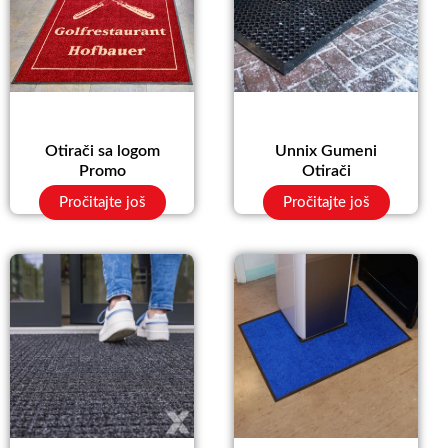
Otirači sa logom
Unnix Gumeni
Promo
Otirači
Pročitajte još
Pročitajte još