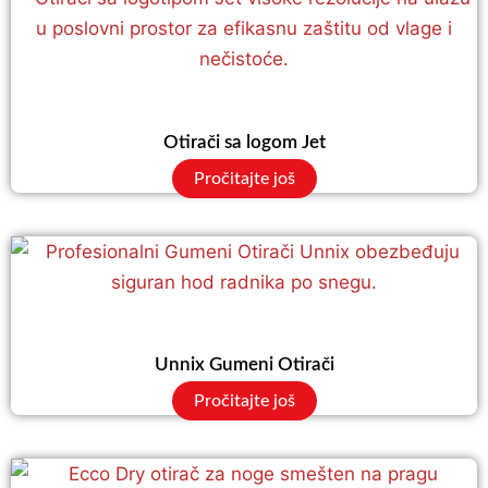
Otirači sa logom Jet
Pročitajte još
Unnix Gumeni Otirači
Pročitajte još