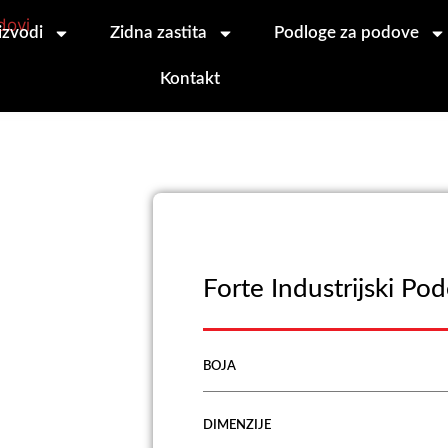
izvodi
Zidna zastita
Podloge za podove
Kontakt
Forte Industrijski Po
BOJA
DIMENZIJE