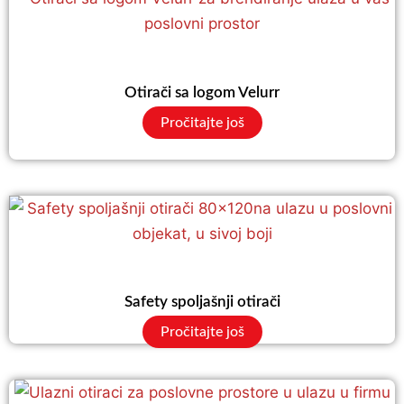
Otirači sa logom Velurr
Pročitajte još
Safety spoljašnji otirači
Pročitajte još