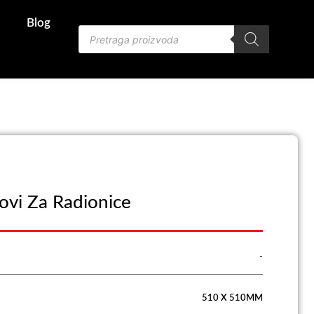
Blog
Products
search
dovi Za Radionice
-
510 X 510MM