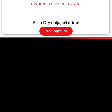
Ecco Dry upijajući otirač
Pročitajte još