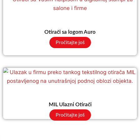
Otirači sa logom Auro
Pročitajte još
MIL Ulazni Otirači
Pročitajte još