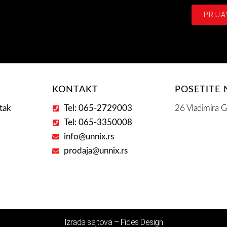
se
PRIJA
na
našašu
Email
Adresu
E
KONTAKT
POSETITE 
tak
Tel: 065-2729003
26 Vladimira G
Tel: 065-3350008
info@unnix.rs
prodaja@unnix.rs
Izrada sajtova – Fides Design