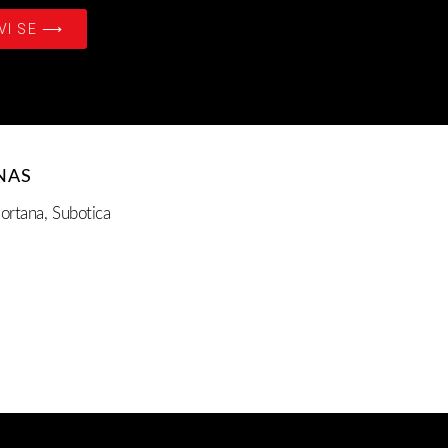
VI SE ⟶
NAS
ortana, Subotica