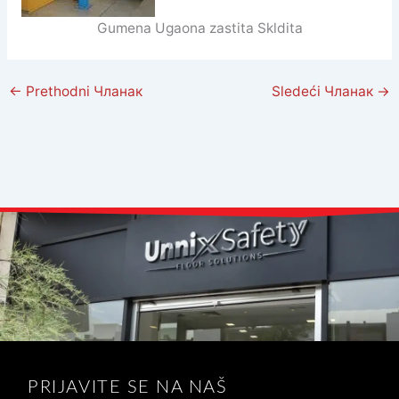
Gumena Ugaona zastita Skldita
←
Prethodni Чланак
Sledeći Чланак
→
PRIJAVITE SE NA NAŠ