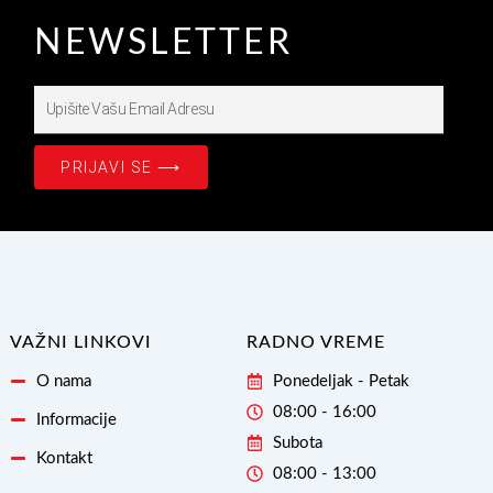
NEWSLETTER
Upišite
Prijavite
se
PRIJAVI SE ⟶
na
našašu
Email
Adresu
VAŽNI LINKOVI
RADNO VREME
O nama
Ponedeljak - Petak
08:00 - 16:00
Informacije
Subota
Kontakt
08:00 - 13:00