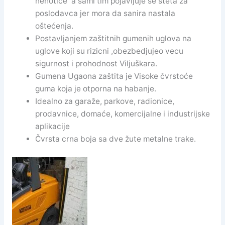
nehotice a sami tim pojavljuje se šteta za
poslodavca jer mora da sanira nastala
oštećenja.
Postavljanjem zaštitnih gumenih uglova na
uglove koji su rizicni ,obezbedjujeo vecu
sigurnost i prohodnost Viljuškara.
Gumena Ugaona zaštita je Visoke čvrstoće
guma koja je otporna na habanje.
Idealno za garaže, parkove, radionice,
prodavnice, domaće, komercijalne i industrijske
aplikacije
Čvrsta crna boja sa dve žute metalne trake.