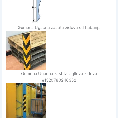
Gumena Ugaona zastita zidova od habanja
Gumena Ugaona zastita Ugllova zidova
e1520780240352