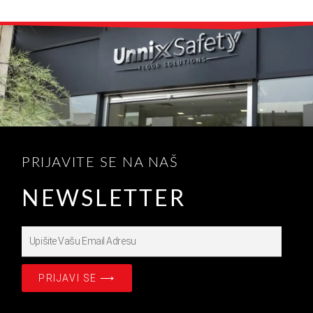
PRIJAVITE SE NA NAŠ
NEWSLETTER
Upišite
Prijavite
se
PRIJAVI SE ⟶
na
našašu