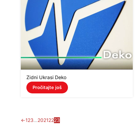
Zidni Ukrasi Deko
Pročitajte još
←
1
2
3
…
20
21
22
23