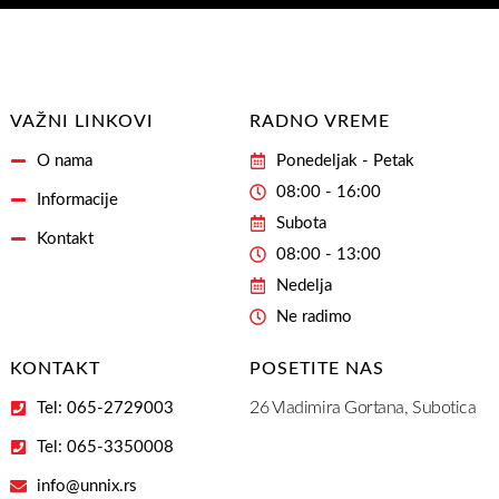
Email
Adresu
VAŽNI LINKOVI
RADNO VREME
O nama
Ponedeljak - Petak
08:00 - 16:00
Informacije
Subota
Kontakt
08:00 - 13:00
Nedelja
Ne radimo
KONTAKT
POSETITE NAS
26 Vladimira Gortana, Subotica
Tel: 065-2729003
Tel: 065-3350008
info@unnix.rs