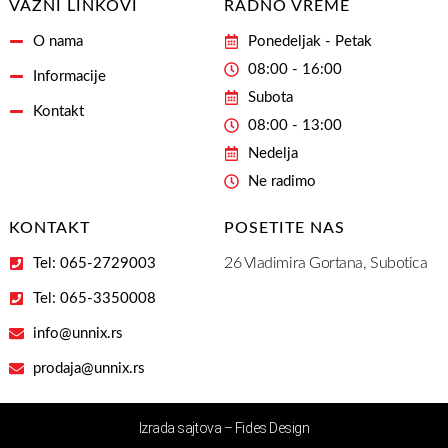
VAŽNI LINKOVI
RADNO VREME
O nama
Ponedeljak - Petak
08:00 - 16:00
Informacije
Subota
Kontakt
08:00 - 13:00
Nedelja
Ne radimo
KONTAKT
POSETITE NAS
26 Vladimira Gortana, Subotica
Tel: 065-2729003
Tel: 065-3350008
info@unnix.rs
prodaja@unnix.rs
Izrada sajtova – Fides Design