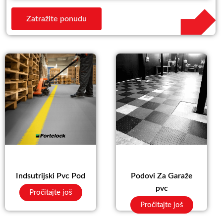
Zatražite ponudu
Indsutrijski Pvc Pod
Podovi Za Garaže
pvc
Pročitajte još
Pročitajte još