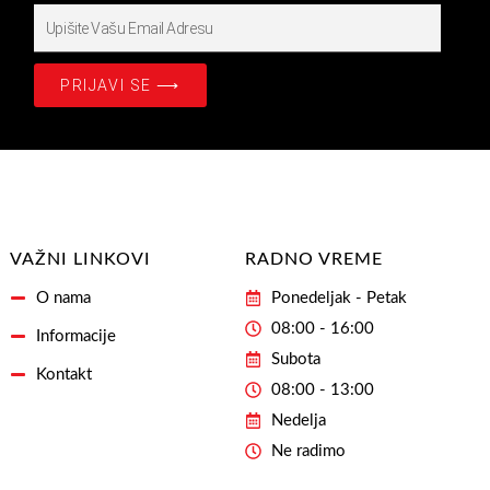
Upišite
Prijavite
se
PRIJAVI SE ⟶
na
našašu
Email
Adresu
VAŽNI LINKOVI
RADNO VREME
O nama
Ponedeljak - Petak
08:00 - 16:00
Informacije
Subota
Kontakt
08:00 - 13:00
Nedelja
Ne radimo