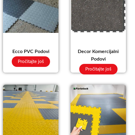
Ecco PVC Podovi
Decor Komercijalni
Podovi
Pročitajte još
Pročitajte još