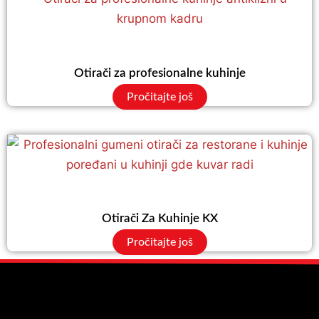
Otirači za profesionalne kuhinje
Pročitajte još
Otirači Za Kuhinje KX
Pročitajte još