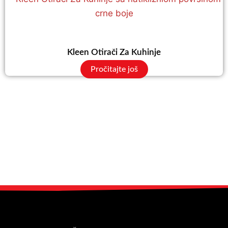
Kleen Otirači Za Kuhinje
Pročitajte još