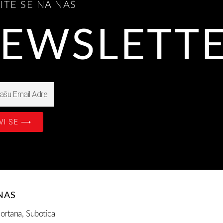
VITE SE NA NAŠ
EWSLETT
VI SE ⟶
NAS
ortana, Subotica