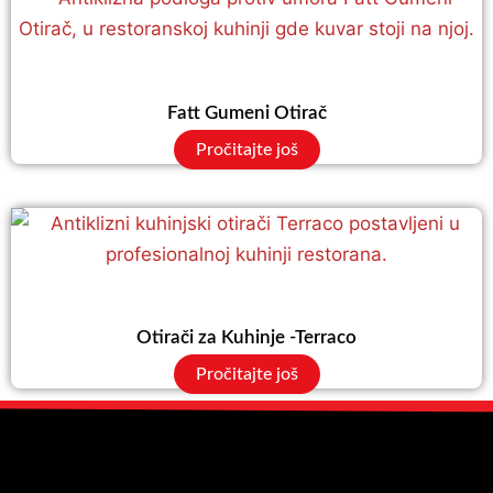
Fatt Gumeni Otirač
Pročitajte još
Otirači za Kuhinje -Terraco
Pročitajte još