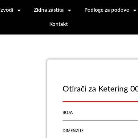
izvodi
Zidna zastita
Podloge za podove
Kontakt
Otirači za Ketering 0
BOJA
DIMENZIJE