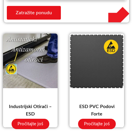
Zatražite ponudu
Industrijski Otirači –
ESD PVC Podovi
ESD
Forte
Pročitajte još
Pročitajte još