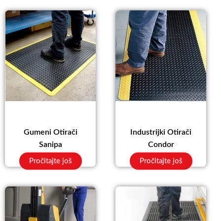
Gumeni Otirači
Industrijki Otirači
Sanipa
Condor
Pročitajte još
Pročitajte još