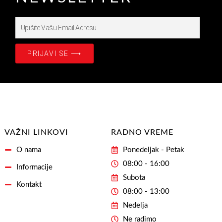
Upišite
Prijavite
se
PRIJAVI SE ⟶
na
našašu
Email
Adresu
VAŽNI LINKOVI
RADNO VREME
O nama
Ponedeljak - Petak
08:00 - 16:00
Informacije
Subota
Kontakt
08:00 - 13:00
Nedelja
Ne radimo