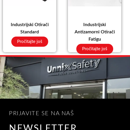
Industrijski Otirači
Industrijski
Standard
Antizamorni Otirači
Fatigu
Pročitajte još
Pročitajte još
PRIJAVITE SE NA NAŠ
NEWSLETTER