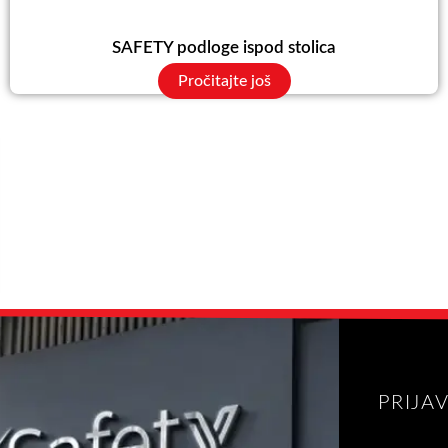
SAFETY podloge ispod stolica
Pročitajte još
PRIJA