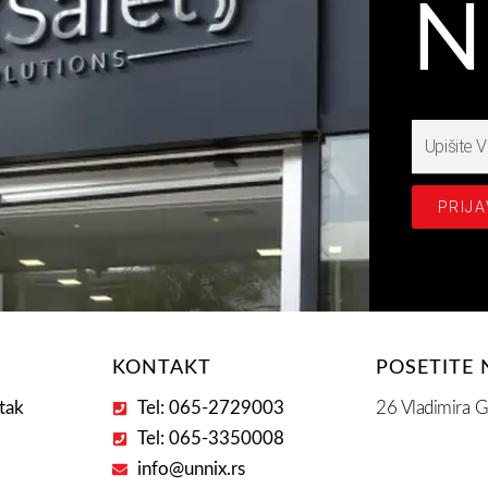
N
Upišite
Prijavite
se
PRIJA
na
našašu
Email
Adresu
E
KONTAKT
POSETITE 
tak
Tel: 065-2729003
26 Vladimira G
Tel: 065-3350008
info@unnix.rs