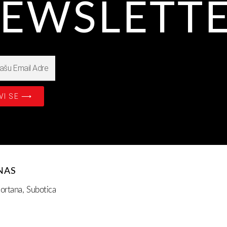
EWSLETT
VI SE ⟶
NAS
ortana, Subotica