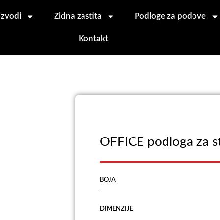
izvodi
Zidna zastita
Podloge za podove
Kontakt
OFFICE podloga za st
BOJA
DIMENZIJE