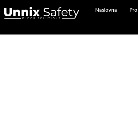
Pređi
Naslovna
Pro
na
sadržaj