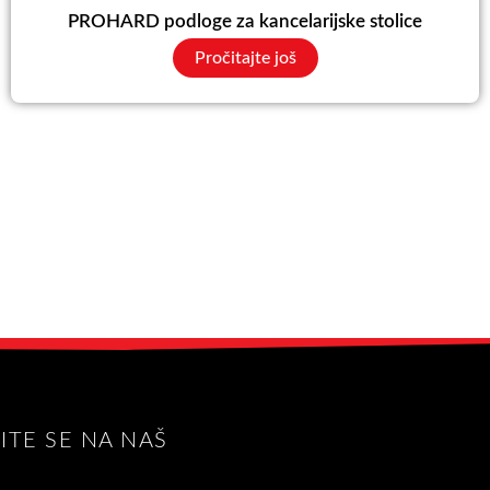
PROHARD podloge za kancelarijske stolice
Pročitajte još
VITE SE NA NAŠ