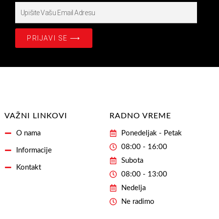
Upišite
Prijavite
se
PRIJAVI SE ⟶
na
našašu
Email
Adresu
VAŽNI LINKOVI
RADNO VREME
O nama
Ponedeljak - Petak
08:00 - 16:00
Informacije
Subota
Kontakt
08:00 - 13:00
Nedelja
Ne radimo