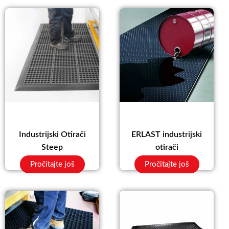
Industrijski Otirači
ERLAST industrijski
Steep
otirači
Pročitajte još
Pročitajte još