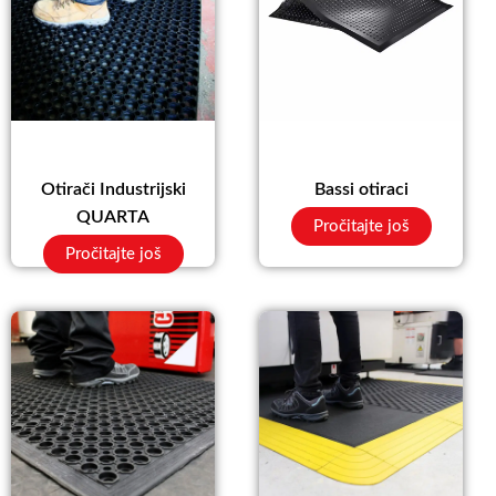
Otirači Industrijski
Bassi otiraci
QUARTA
Pročitajte još
Pročitajte još