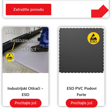
Zatražite ponudu
Industrijski Otirači –
ESD PVC Podovi
ESD
Forte
Pročitajte još
Pročitajte još