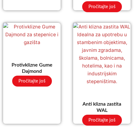
Pročitajte još
Protivklizne Gume
Dajmond
Pročitajte još
Anti klizna zastita
WAL
Pročitajte još