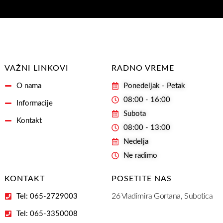
našašu
Email
Adresu
VAŽNI LINKOVI
RADNO VREME
O nama
Ponedeljak - Petak
08:00 - 16:00
Informacije
Subota
Kontakt
08:00 - 13:00
Nedelja
Ne radimo
KONTAKT
POSETITE NAS
26 Vladimira Gortana, Subotica
Tel: 065-2729003
Tel: 065-3350008