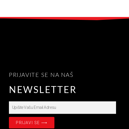
PRIJAVITE SE NA NAŠ
NEWSLETTER
Upišite
Prijavite
se
PRIJAVI SE ⟶
na