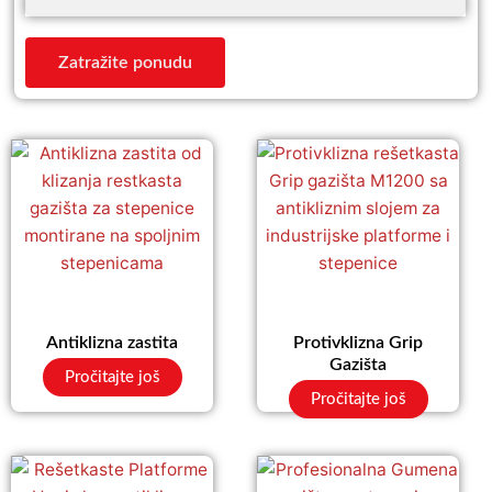
Zatražite ponudu
Antiklizna zastita
Protivklizna Grip
Gazišta
Pročitajte još
Pročitajte još