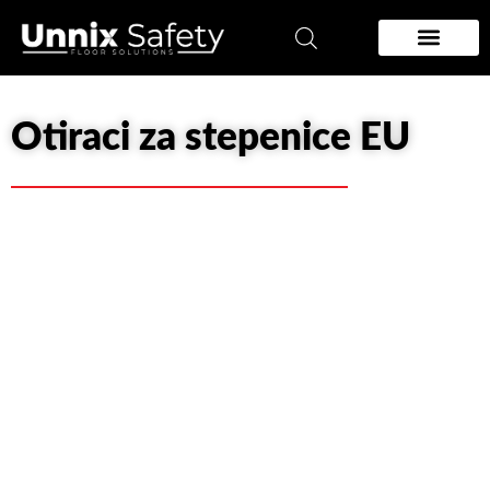
Pređi
na
sadržaj
Zidna zastita
Podloge za podove
Otiraci za stepenice EU