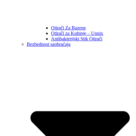
Otirači Za Bazene
Otirači za Kuhinje – Unnix
Antibakterijski Stik Otirači
Bezbednost saobraćaja