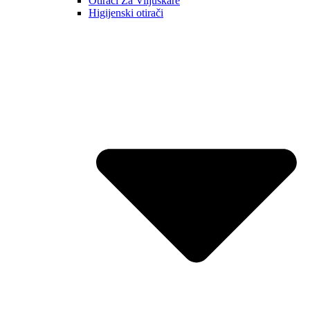
Otirači Za Viljuškare
Higijenski otirači