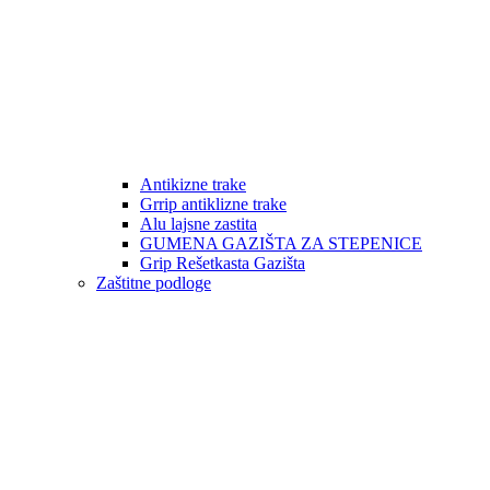
Antikizne trake
Grrip antiklizne trake
Alu lajsne zastita
GUMENA GAZIŠTA ZA STEPENICE
Grip Rešetkasta Gazišta
Zaštitne podloge