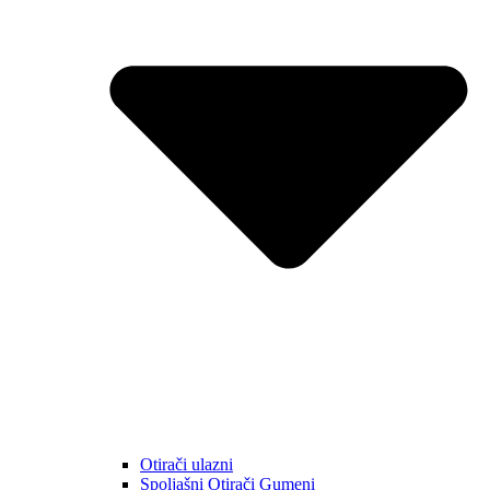
Otirači ulazni
Spoljašni Otirači Gumeni