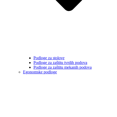
Podloge za stolove
Podloge za zaštitu tvrdih podova
Podloge za zaštitu mekanih podova
Egonomske podloge