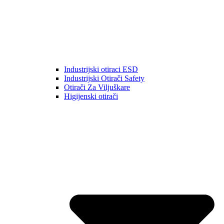
Industrijski otiraci ESD
Industrijski Otirači Safety
Otirači Za Viljuškare
Higijenski otirači