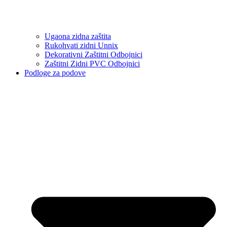
Ugaona zidna zaštita
Rukohvati zidni Unnix
Dekorativni Zaštitni Odbojnici
Zaštitni Zidni PVC Odbojnici
Podloge za podove