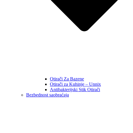
Otirači Za Bazene
Otirači za Kuhinje – Unnix
Antibakterijski Stik Otirači
Bezbednost saobraćaja