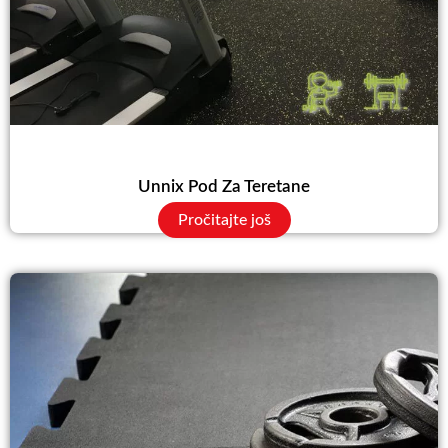
Unnix Pod Za Teretane
Pročitajte još