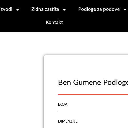
izvodi
Zidna zastita
Podloge za podove
Kontakt
Ben Gumene Podlog
BOJA
DIMENZIJE