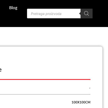
Blog
Products
search
e
-
100X100CM