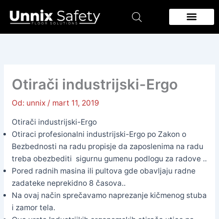
Pređi
na
sadržaj
Zidna zastita
Podloge za podove
Otirači industrijski-Ergo
Od:
unnix
/
mart 11, 2019
Otirači industrijski-Ergo
Otiraci profesionalni industrijski-Ergo po Zakon o
Bezbednosti na radu propisje da zaposlenima na radu
treba obezbediti sigurnu gumenu podlogu za radove ..
Pored radnih masina ili pultova gde obavljaju radne
zadateke neprekidno 8 časova..
Na ovaj način sprečavamo naprezanje kičmenog stuba
i zamor tela.