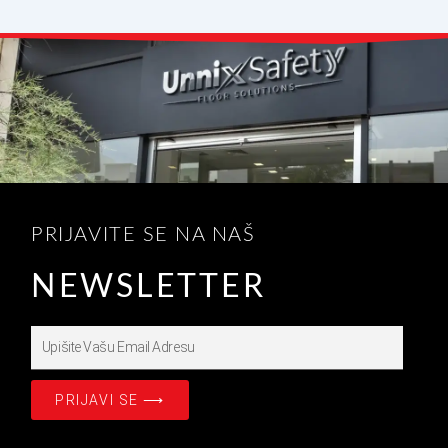
PRIJAVITE SE NA NAŠ
NEWSLETTER
Upišite
Prijavite
se
PRIJAVI SE ⟶
na
našašu