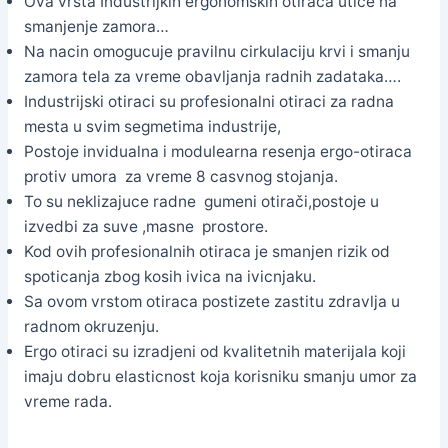
Ova vrsta Industrijkih ergonomskih otirača utice na
smanjenje zamora…
Na nacin omogucuje pravilnu cirkulaciju krvi i smanju
zamora tela za vreme obavljanja radnih zadataka….
Industrijski otiraci su profesionalni otiraci za radna
mesta u svim segmetima industrije,
Postoje invidualna i modulearna resenja ergo-otiraca
protiv umora za vreme 8 casvnog stojanja.
To su neklizajuce radne gumeni otirači,postoje u
izvedbi za suve ,masne prostore.
Kod ovih profesionalnih otiraca je smanjen rizik od
spoticanja zbog kosih ivica na ivicnjaku.
Sa ovom vrstom otiraca postizete zastitu zdravlja u
radnom okruzenju.
Ergo otiraci su izradjeni od kvalitetnih materijala koji
imaju dobru elasticnost koja korisniku smanju umor za
vreme rada.