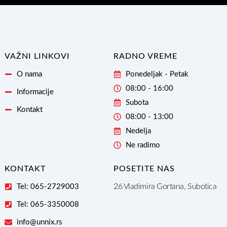
Email
Adresu
VAŽNI LINKOVI
RADNO VREME
O nama
Ponedeljak - Petak
08:00 - 16:00
Informacije
Subota
Kontakt
08:00 - 13:00
Nedelja
Ne radimo
KONTAKT
POSETITE NAS
26 Vladimira Gortana, Subotica
Tel: 065-2729003
Tel: 065-3350008
info@unnix.rs