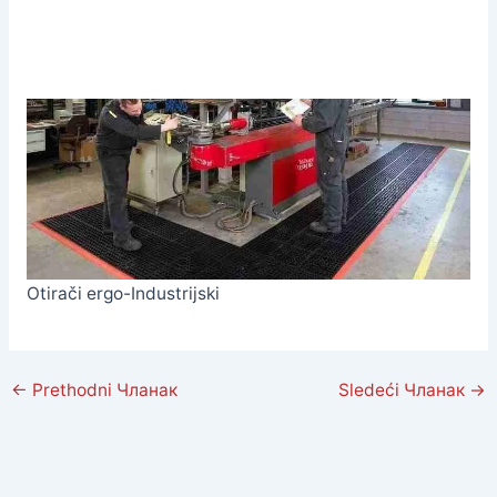
Otirači ergo-Industrijski
←
Prethodni Чланак
Sledeći Чланак
→