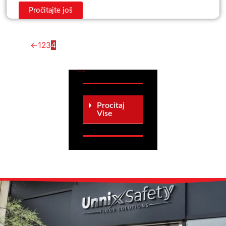
Pročitajte još
←
1
2
3
4
Procitaj
Vise