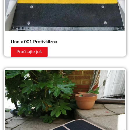
Unnix 001 Protivklizna
Pročitajte još