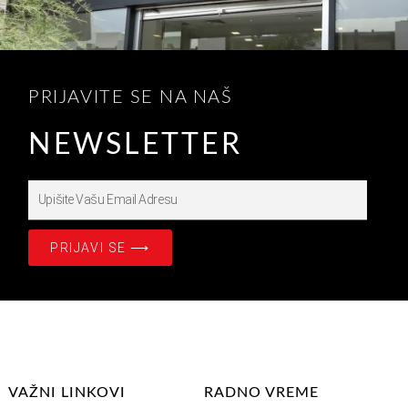
PRIJAVITE SE NA NAŠ
NEWSLETTER
Upišite
Prijavite
se
PRIJAVI SE ⟶
na
našašu
Email
Adresu
VAŽNI LINKOVI
RADNO VREME